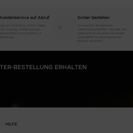
Kundenservice auf Abruf
Sicher bestellen
Egal ob Online-Shop, E-Mail, Telefon
Wir beachten die deutschen
oder Postweg. Wählen Sie Ihren
Datenschutzvorschriften. Das heißt: Ihre
gewünschten Kommunikations- &
Daten sind bei uns sicher und werden
Bestellweg
ausschließlich zur Abwicklung Ihres
Einkaufs verwendet.
LTER-BESTELLUNG ERHALTEN
HILFE