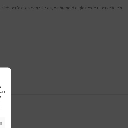
ich perfekt an den Sitz an, während die gleitende Oberseite ein
s,
sen
e
r
.
en