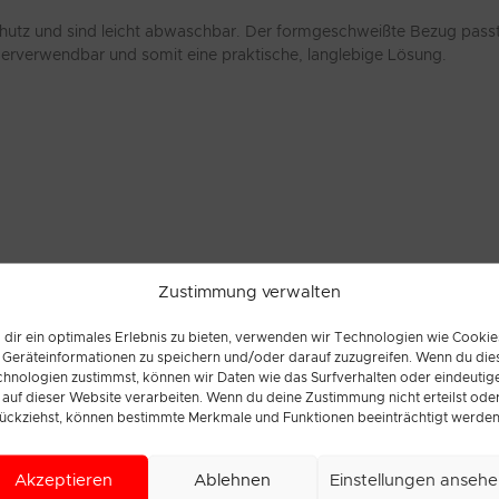
utz und sind leicht abwaschbar. Der formgeschweißte Bezug passt s
derverwendbar und somit eine praktische, langlebige Lösung.
Zustimmung verwalten
dir ein optimales Erlebnis zu bieten, verwenden wir Technologien wie Cookie
Geräteinformationen zu speichern und/oder darauf zuzugreifen. Wenn du die
hnologien zustimmst, können wir Daten wie das Surfverhalten oder eindeutig
 auf dieser Website verarbeiten. Wenn du deine Zustimmung nicht erteilst ode
ückziehst, können bestimmte Merkmale und Funktionen beeinträchtigt werden
Akzeptieren
Ablehnen
Einstellungen anseh