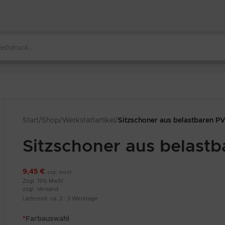
Start
/
Shop
/
Werkstattartikel
/
Sitzschoner aus belastbaren P
Sitzschoner aus belast
9,45
€
zzgl. MwSt.
Zzgl. 19% MwSt.
zzgl.
Versand
Lieferzeit: ca. 2 - 3 Werktage
*
Farbauswahl