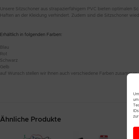
Unsere Sitzschoner aus strapazierfähigem PVC bieten optimalen Sch
Haften an der Kleidung verhindert. Zudem sind die Sitzschoner wie
Erhältlich in folgenden Farben:
Blau
Rot
Schwarz
Gelb
auf Wunsch stellen wir Ihnen auch verschiedene Farben zusammen.
Um 
um 
Tec
IDs
zur
Ähnliche Produkte