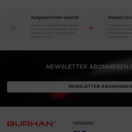
Ausgezeichnete Qualität
Express Dr
Mit über 25 Jahren Erfahrung gehören
Sie haben es eilig?
wir zu den Branchenexperten. Qualität
Artikel mit Firmen
und gutes Design unserer Produkte
auf Wunsch innerh
sprechen für sich
Werktagen liefern
NEWSLETTER ABONNIEREN U
NEWSLETTER ABONNIERE
VERSAND