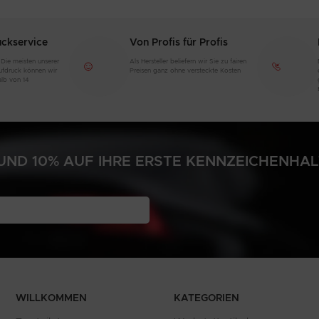
eines Autos geklebt werden.
Sie ermöglichen es,
Spezifikationen und
uckservice
Von Profis für Profis
Informationen zum
 Die meisten unserer
Als Hersteller beliefern wir Sie zu fairen
aufdruck können wir
Preisen ganz ohne versteckte Kosten
alb von 14
ND 10% AUF IHRE ERSTE KENNZEICHENHA
N
WILLKOMMEN
KATEGORIEN