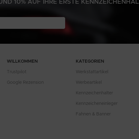
ND 10% AUF IHRE ERSTE KENNZEICHENHA
N
WILLKOMMEN
KATEGORIEN
Trustpilot
Werkstattartikel
Google Rezension
Werbeartikel
Kennzeichenhalter
Kennzeicheneinleger
Fahnen & Banner