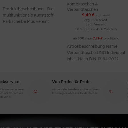
(Inhalt nach DIN 13164:2022)
Kombitaschen &
Produktbeschreibung Die
Verbandtaschen
9,49
€
multifunktionale Kunststoff-
zzgl. MwSt.
Zzgl. 19% MwSt.
Parkscheibe Plus vereint
zzgl.
Versand
praktisches Design und
Lieferzeit: ca. 4 - 6 Wochen
nützliche Funktionen in einem
ab 500x nur
7,79
€
pro Stück.
kompakten Format. Sie
Artikelbeschreibung Name
verfügt über eine
Verbandtasche UNO Individual
Inhalt Nach DIN 13164:2022
Verbandstoffe Mindestens 4
Jahre haltbar und entsprechen
der neuesten DIN 13164:2022
uckservice
Von Profis für Profis
 Die meisten unserer
Als Hersteller beliefern wir Sie zu fairen
aufdruck können wir
Preisen ganz ohne versteckte Kosten
alb von 14