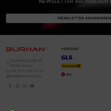
NEWSLETTER ABONNIEREN U
NEWSLETTER ABONNIERE
VERSAND
Gutenbergstraße 36,
48268 Greven
+49 2571 / 80 00 22
info@burhan-ctr.de