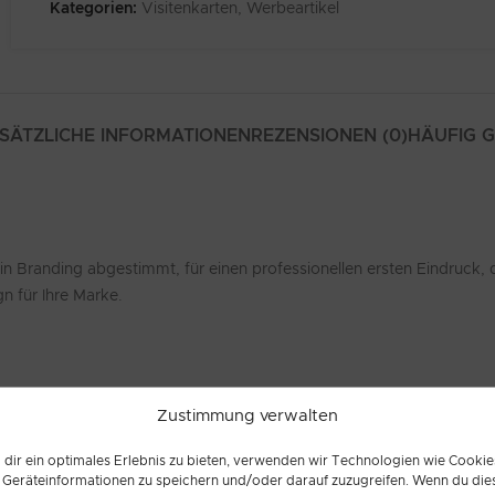
Kategorien:
Visitenkarten
,
Werbeartikel
SÄTZLICHE INFORMATIONEN
REZENSIONEN (0)
HÄUFIG 
 Branding abgestimmt, für einen professionellen ersten Eindruck, de
n für Ihre Marke.
Zustimmung verwalten
dir ein optimales Erlebnis zu bieten, verwenden wir Technologien wie Cookie
Geräteinformationen zu speichern und/oder darauf zuzugreifen. Wenn du die