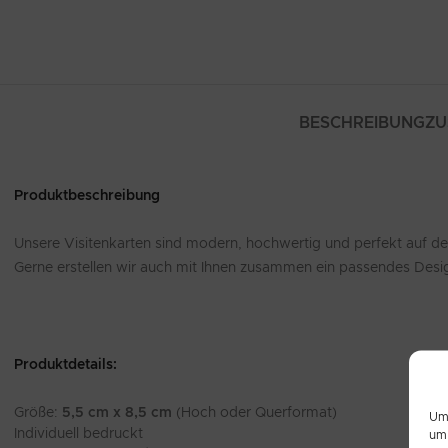
BESCHREIBUNG
ZU
Produktbeschreibung
Unsere Visitenkarten sind modern, hochwertig und perfekt auf dein
Gerne erstellen wir auch mit Ihnen zusammen ein passendes Desig
Produktdetails:
Größe:
5,5 cm x 8,5 cm
(Hoch oder Querformat)
Um 
Individuell bedruckt
um 