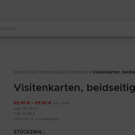
Start
/
Shop
/
Werbeartikel
/
Visitenkarten
/
Visitenkarten, beids
Visitenkarten, beidseit
59,90
€
–
99,90
€
zzgl. MwSt.
Zzgl. 19% MwSt.
zzgl.
Versand
Lieferzeit: ca. 5-10 Werktage
STÜCKZAHL