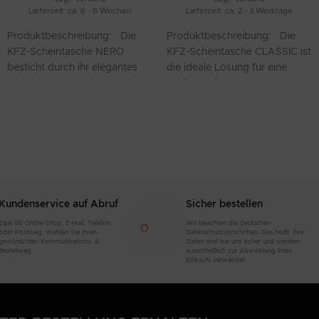
Lieferzeit: ca. 6 - 8 Wochen
Lieferzeit: ca. 2 - 3 Werktage
Produktbeschreibung: Die
Produktbeschreibung: Die
KFZ-Scheintasche NERO
KFZ-Scheintasche CLASSIC ist
besticht durch ihr elegantes
die ideale Lösung für eine
und zeitloses Design in edlem
schlichte, funktionale und
Schwarz. Gefertigt aus
zugleich personalisierbare
hochwertigem Material, bietet
Aufbewahrung Ihrer
Fahrzeugdokumente. Diese
Kundenservice auf Abruf
Sicher bestellen
Egal ob Online-Shop, E-Mail, Telefon
Wir beachten die deutschen
oder Postweg. Wählen Sie Ihren
Datenschutzvorschriften. Das heißt: Ihre
gewünschten Kommunikations- &
Daten sind bei uns sicher und werden
Bestellweg
ausschließlich zur Abwicklung Ihres
Einkaufs verwendet.