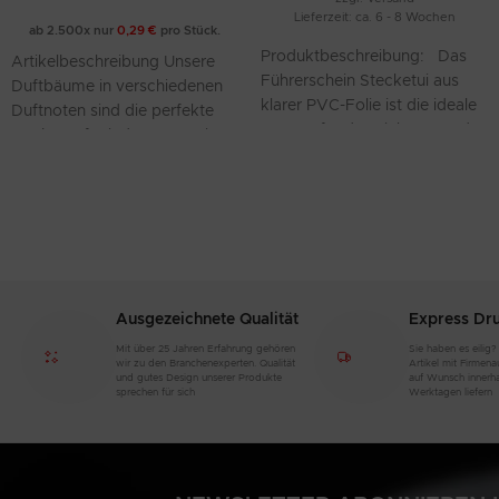
Lieferzeit: ca. 6 - 8 Wochen
ab 2.500x nur
0,29
€
pro Stück.
Produktbeschreibung: Das
Artikelbeschreibung Unsere
Führerschein Stecketui aus
Duftbäume in verschiedenen
klarer PVC-Folie ist die ideale
Duftnoten sind die perfekte
Lösung für den sicheren und
Werbung für jedermann. Sie
übersichtlichen Transport von
können aus einer Vielzahl an
Führerscheinen,
Formen wählen
Ausgezeichnete Qualität
Express Dr
Mit über 25 Jahren Erfahrung gehören
Sie haben es eilig?
wir zu den Branchenexperten. Qualität
Artikel mit Firmen
und gutes Design unserer Produkte
auf Wunsch innerh
sprechen für sich
Werktagen liefern