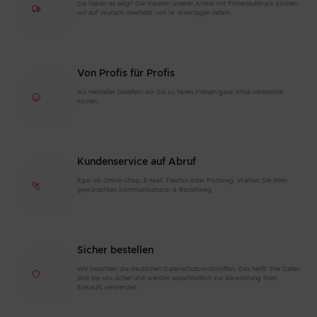
Sie haben es eilig? Die meisten unserer Artikel mit Firmenaufdruck können
wir auf Wunsch innerhalb von 14 Werktagen liefern
Von Profis für Profis
Als Hersteller beliefern wir Sie zu fairen Preisen ganz ohne versteckte
Kosten
Kundenservice auf Abruf
Egal ob Online-Shop, E-Mail, Telefon oder Postweg. Wählen Sie Ihren
gewünschten Kommunikations- & Bestellweg
Sicher bestellen
Wir beachten die deutschen Datenschutzvorschriften. Das heißt: Ihre Daten
sind bei uns sicher und werden ausschließlich zur Abwicklung Ihres
Einkaufs verwendet.