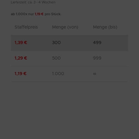
Lieferzeit: ca. 3 - 4 Wochen
ab 1.000x nur
1,19
€
pro Stück.
Staffelpreis
Menge (von)
Menge (bis)
1,39
€
300
499
1,29
€
500
999
1,19
€
1.000
∞