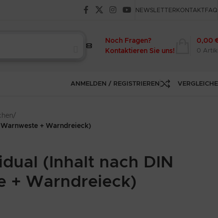
NEWSLETTER
KONTAKT
FAQ
Noch Fragen?
0,00
Kontaktieren Sie uns!
0
Artik
ANMELDEN / REGISTRIEREN
VERGLEICH
chen
/
+ Warnweste + Warndreieck)
dual (Inhalt nach DIN
e + Warndreieck)