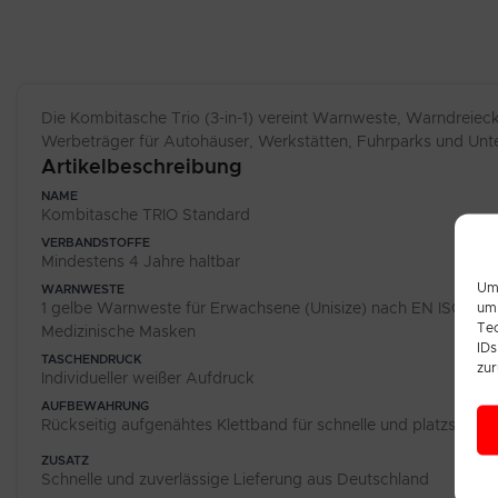
Die Kombitasche Trio (3-in-1) vereint Warnweste, Warndreieck
Werbeträger für Autohäuser, Werkstätten, Fuhrparks und Unter
Artikelbeschreibung
NAME
Kombitasche TRIO Standard
VERBANDSTOFFE
Mindestens 4 Jahre haltbar
Um 
WARNWESTE
1 gelbe Warnweste für Erwachsene (Unisize) nach EN ISO 20
um 
Tec
Medizinische Masken
IDs
TASCHENDRUCK
zur
Individueller weißer Aufdruck
AUFBEWAHRUNG
Rückseitig aufgenähtes Klettband für schnelle und platzspar
ZUSATZ
Schnelle und zuverlässige Lieferung aus Deutschland