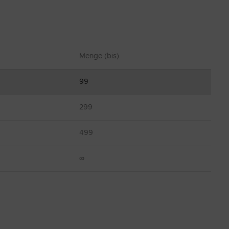
Menge (bis)
99
299
499
∞