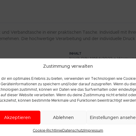
 und Verbandtasche in einer praktischen Tasche. Individuell mit I
nehmen. Die hochwertige Verarbeitung und der individuelle Druck s
INHALT
Nach DIN 13164:2022 + Warnwes
Zustimmung verwalten
WARNDREIECK
1 Euro-Warndreieck
dir ein optimales Erlebnis zu bieten, verwenden wir Technologien wie Cookie
TASCHENFARBE
471 genormt
Geräteinformationen zu speichern und/oder darauf zuzugreifen. Wenn du die
Rot
hnologien zustimmst, können wir Daten wie das Surfverhalten oder eindeutig
 auf dieser Website verarbeiten. Wenn du deine Zustimmung nicht erteilst ode
VERSCHLUSS
ückziehst, können bestimmte Merkmale und Funktionen beeinträchtigt werden
Reißverschluss
ende Unterbringung im Auto
Akzeptieren
Ablehnen
Einstellungen anseh
Cookie-Richtlinie
Datenschutz
Impressum