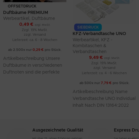
OFFSETDRUCK
Duftbäume PREMIUM
Werbeartikel
,
Duftbäume
0,49
€
zzgl. MwSt.
SIEBDRUCK
Zzgl. 19% MwSt.
KFZ-Verbandtasche UNO
zzgl.
Versand
Individual Erste-Hilfe-Set
Werbeartikel
,
KFZ -
Lieferzeit: ca. 6 - 8 Wochen
(Inhalt nach DIN 13164:2022)
Kombitaschen &
ab 2.500x nur
0,29
€
pro Stück.
Verbandtaschen
9,49
€
Artikelbeschreibung Unsere
zzgl. MwSt.
Zzgl. 19% MwSt.
Duftbäume in verschiedenen
zzgl.
Versand
Duftnoten sind die perfekte
Lieferzeit: ca. 4 - 6 Wochen
Werbung für jedermann. Sie
ab 500x nur
7,79
€
pro Stück.
können aus einer Vielzahl an
Artikelbeschreibung Name
Formen wählen
Verbandtasche UNO Individual
Inhalt Nach DIN 13164:2022
Verbandstoffe Mindestens 4
Jahre haltbar und entsprechen
der neuesten DIN 13164:2022
Ausgezeichnete Qualität
Express Dr
Mit über 25 Jahren Erfahrung gehören
Sie haben es eilig?