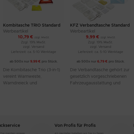
Kombitasche TRIO Standard
KFZ Verbandtasche Standard
(Inhalt nach DIN 13164:2022 +
UNO Erste-Hilfe-Set (Inhalt
Werbeartikel
Werbeartikel
Warnweste + Warndreieck)
nach DIN 13164:2022)
10,79
€
9,99
€
zzgl. MwSt.
zzgl. MwSt.
Zzgl. 19% MwSt.
Zzgl. 19% MwSt.
zzgl.
Versand
zzgl.
Versand
Lieferzeit: ca. 5-10 Werktage
Lieferzeit: ca. 5-10 Werktage
ab 500x nur
9,99
€
pro Stück.
ab 500x nur
6,79
€
pro Stück.
Die Kombitasche Trio (3-in-1)
Die Verbandtasche gehört zur
vereint Warnweste,
gesetzlich vorgeschriebenen
Warndreieck und
Fahrzeugausstattung und
Verbandtasche in einer
bietet im Ernstfall schnellen
praktischen Tasche. Mit
Zugriff auf wichtige Erste-
Standardaufdruck ist sie die
Hilfe-Materialien. Mit
ideale Ausstattung
Standardaufdruck ist sie
uckservice
Von Profis für Profis
 Die meisten unserer
Als Hersteller beliefern wir Sie zu fairen