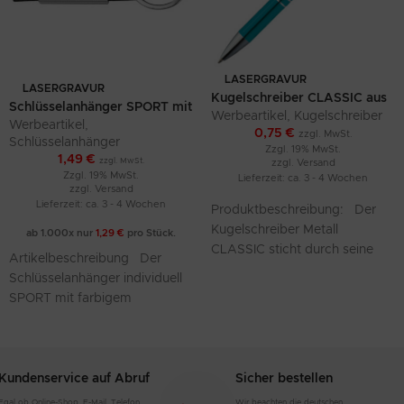
LASERGRAVUR
LASERGRAVUR
Kugelschreiber CLASSIC aus
Schlüsselanhänger SPORT mit
Metall (mit Lasergravur)
Werbeartikel
,
Kugelschreiber
farbigem Stoffbändchen
Werbeartikel
,
0,75
€
zzgl. MwSt.
Schlüsselanhänger
Zzgl. 19% MwSt.
1,49
€
zzgl. MwSt.
zzgl.
Versand
Zzgl. 19% MwSt.
Lieferzeit: ca. 3 - 4 Wochen
zzgl.
Versand
Lieferzeit: ca. 3 - 4 Wochen
Produktbeschreibung: Der
Kugelschreiber Metall
ab 1.000x nur
1,29
€
pro Stück.
CLASSIC sticht durch seine
Artikelbeschreibung Der
elegante Metalloptik und
Schlüsselanhänger individuell
hochwertige Verarbeitung
SPORT mit farbigem
hervor. Dieser Kugelschreiber
Stoffbändchen kombiniert
vereint Stil und
sportliches Design und
Funktionalität. Das robuste
Stoffbändchen in
Kundenservice auf Abruf
Sicher bestellen
verschiedenen Farben
Egal ob Online-Shop, E-Mail, Telefon
Wir beachten die deutschen