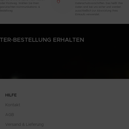
oder Postweg. Wählen Sie Ihren
Datenschutzvorschriften. Das heißt: Ihre
gewünschten Kommunikations- &
Daten sind bei uns sicher und werden
Bestellweg
ausschließlich zur Abwicklung Ihres
Einkaufs verwendet.
LTER-BESTELLUNG ERHALTEN
HILFE
Kontakt
AGB
Versand & Lieferung