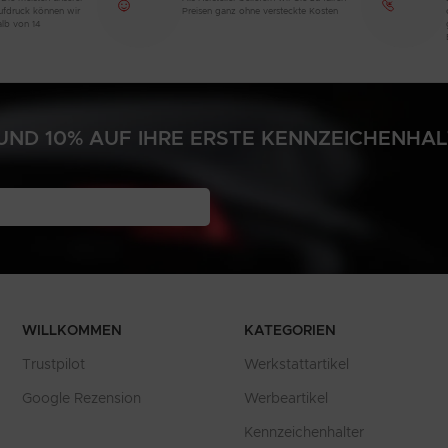
aufdruck können wir
Preisen ganz ohne versteckte Kosten
alb von 14
ND 10% AUF IHRE ERSTE KENNZEICHENHA
N
WILLKOMMEN
KATEGORIEN
Trustpilot
Werkstattartikel
Google Rezension
Werbeartikel
Kennzeichenhalter