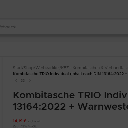
Start
/
Shop
/
Werbeartikel
/
KFZ - Kombitaschen & Verbandtas
Kombitasche TRIO Individual (Inhalt nach DIN 13164:2022 
Kombitasche TRIO Indivi
13164:2022 + Warnwest
14,19
€
zzgl. MwSt.
Zzgl. 19% MwSt.