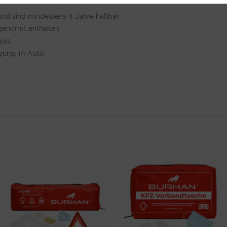
nd sind mindestens 4 Jahre haltbar
enormt enthalten
uss
ngung im Auto