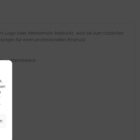
hrem Logo oder Werbemotiv bedruckt, wird sie zum nützlichen
orgen für einen professionellen Eindruck.
te + Warndreieck
s,
sen
e
r
.
en