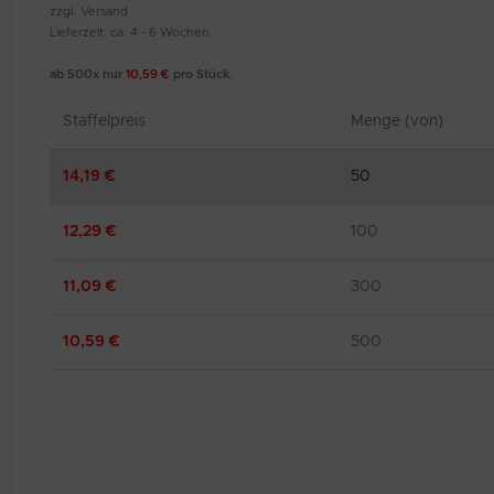
zzgl.
Versand
Lieferzeit: ca. 4 - 6 Wochen
ab 500x nur
10,59
€
pro Stück.
Staffelpreis
Menge (von)
14,19
€
50
12,29
€
100
11,09
€
300
10,59
€
500