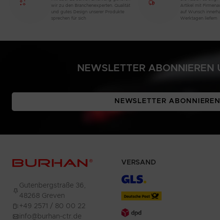
wir zu den Branchenexperten. Qualität
Artikel mit Firmen
und gutes Design unserer Produkte
auf Wunsch innerh
sprechen für sich
Werktagen liefern
NEWSLETTER ABONNIEREN U
NEWSLETTER ABONNIERE
VERSAND
Gutenbergstraße 36,
48268 Greven
+49 2571 / 80 00 22
info@burhan-ctr.de