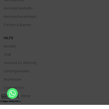
Werbeartikel
Kennzeichenhalter
Kennzeicheneinleger
Fahnen & Banner
HILFE
Kontakt
AGB
Versand & Lieferung
Zahlungsweisen
Impressum
Datenschutz
Cookie-Richtlinie
Shop
Warenkorb
Mein Konto