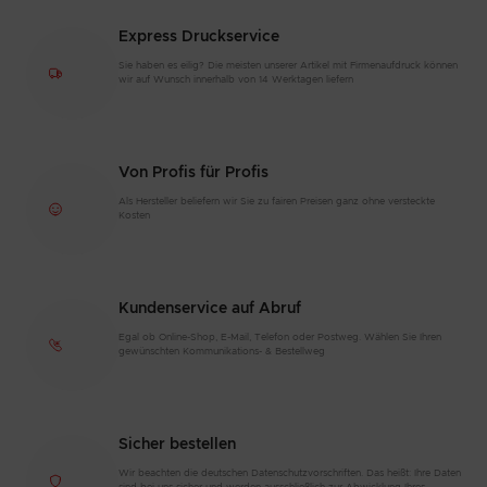
Express Druckservice
Sie haben es eilig? Die meisten unserer Artikel mit Firmenaufdruck können
wir auf Wunsch innerhalb von 14 Werktagen liefern
Von Profis für Profis
Als Hersteller beliefern wir Sie zu fairen Preisen ganz ohne versteckte
Kosten
Kundenservice auf Abruf
Egal ob Online-Shop, E-Mail, Telefon oder Postweg. Wählen Sie Ihren
gewünschten Kommunikations- & Bestellweg
Sicher bestellen
Wir beachten die deutschen Datenschutzvorschriften. Das heißt: Ihre Daten