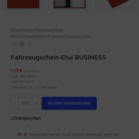
Start
/
Shop
/
Werbeartikel
/
KFZ-Scheinhüllen/Führerscheintaschen
Fahrzeugschein-Etui BUSINESS
1,17
€
zzgl. MwSt.
Zzgl. 19% MwSt.
zzgl.
Versand
Lieferzeit: ca. 2 - 3 Werktage
Alternative:
IN DEN WARENKORB
Vergleichen
3
Personen sehen sich dieses Produkt jetzt an!