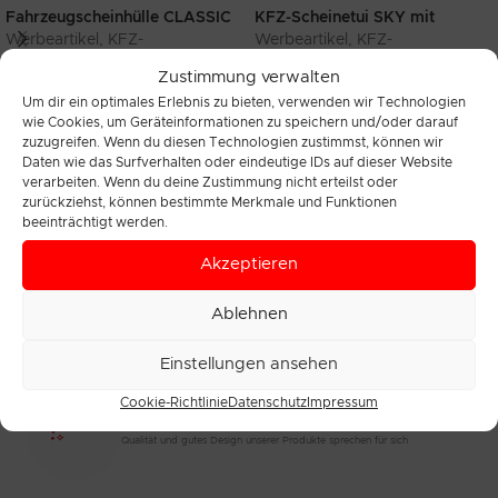
Fahrzeugscheinhülle CLASSIC
KFZ-Scheinetui SKY mit
mit individuellem Logo, 2
individuellem Logo, 2
Werbeartikel
,
KFZ-
Werbeartikel
,
KFZ-
Einsteckfächer
Einsteckfächer
Scheinhüllen/Führerscheintaschen
Scheinhüllen/Führerscheintasche
Zustimmung verwalten
0,93
€
0,74
€
zzgl. MwSt.
zzgl. MwSt.
Um dir ein optimales Erlebnis zu bieten, verwenden wir Technologien
Zzgl. 19% MwSt.
Zzgl. 19% MwSt.
zzgl.
Versand
zzgl.
Versand
wie Cookies, um Geräteinformationen zu speichern und/oder darauf
Lieferzeit: ca. 6 - 8 Wochen
Lieferzeit: ca. 6 - 8 Wochen
zuzugreifen. Wenn du diesen Technologien zustimmst, können wir
Daten wie das Surfverhalten oder eindeutige IDs auf dieser Website
Produktbeschreibung: Die KFZ-
Produktbeschreibung: Das
verarbeiten. Wenn du deine Zustimmung nicht erteilst oder
Scheintasche CLASSIC ist die
Führerschein Stecketui aus klarer
zurückziehst, können bestimmte Merkmale und Funktionen
ideale Lösung für eine schlichte,
PVC-Folie ist die ideale Lösung
beeinträchtigt werden.
funktionale und zugleich
für den sicheren und
Akzeptieren
personalisierbare Aufbewahrung
übersichtlichen Transport von
Zum
Zum
Produkt
Produkt
Ihrer Fahrzeugdokumente. Diese
Führerscheinen,
Ablehnen
Einstellungen ansehen
Ausgezeichnete Qualität
Cookie-Richtlinie
Datenschutz
Impressum
Mit über 25 Jahren Erfahrung gehören wir zu den Branchenexperten.
Qualität und gutes Design unserer Produkte sprechen für sich