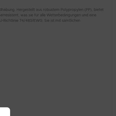
dhabung. Hergestellt aus robustem Polypropylen (PP), bietet
erresistent, was sie für alle Wetterbedingungen und eine
-Richtlinie 74/483/EWG. Sie ist mit sämtlichen