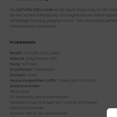
Die
SATURN 520s Leiste
ist die ideale Ergänzung für den Ke
sie eine sichere Befestigung und langanhaltende Beständigkeit
nachhaltige Nutzung geeignet macht. Die Leiste passt perfekt
Fahrzeugtypen kompatibel.
Produktdetails
Modell
: SATURN 520s Leiste
Material
: Polypropylen (PP)
Farbe
: Schwarz
Druckfarben
: Unbedruckt
Druckart
: Keine
Verpackungseinheit (VPE)
: 1 Paket pro 500 Stück
Zusatzmerkmale
:
Recyclebar
UV-beständig und wasserresistent
Perfektes Zusammenspiel von Technik und Design
Leicht zu montieren
Sicherer Halt für das Kennzeichen