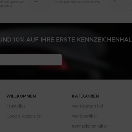
aufdruck können wir
Preisen ganz ohne versteckte Kosten
alb von 14
ND 10% AUF IHRE ERSTE KENNZEICHENHA
N
WILLKOMMEN
KATEGORIEN
Trustpilot
Werkstattartikel
Google Rezension
Werbeartikel
Kennzeichenhalter