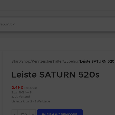
Start
/
Shop
/
Kennzeichenhalter
/
Zubehör
/
Leiste SATURN 520
Leiste SATURN 520s
0,49
€
zzgl. MwSt.
Zzgl. 19% MwSt.
zzgl.
Versand
Lieferzeit: ca. 2 - 3 Werktage
Alternative:
IN DEN WARENKORB