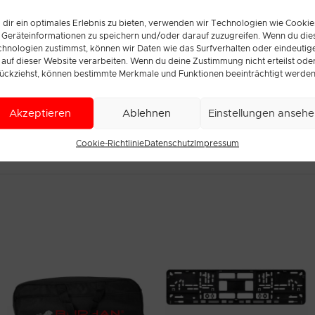
dir ein optimales Erlebnis zu bieten, verwenden wir Technologien wie Cookie
Geräteinformationen zu speichern und/oder darauf zuzugreifen. Wenn du die
hnologien zustimmst, können wir Daten wie das Surfverhalten oder eindeutig
 auf dieser Website verarbeiten. Wenn du deine Zustimmung nicht erteilst ode
ückziehst, können bestimmte Merkmale und Funktionen beeinträchtigt werden
Akzeptieren
Ablehnen
Einstellungen anseh
Cookie-Richtlinie
Datenschutz
Impressum