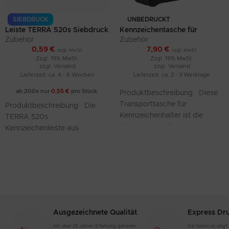
SIEBDRUCK
UNBEDRUCKT
Leiste TERRA 520s Siebdruck
Kennzeichentasche für
Zubehör
Kennzeichenhalter und
Zubehör
0,59
€
Nummernschilder
7,90
€
zzgl. MwSt.
zzgl. MwSt.
Zzgl. 19% MwSt.
Zzgl. 19% MwSt.
zzgl.
Versand
zzgl.
Versand
Lieferzeit: ca. 4 - 6 Wochen
Lieferzeit: ca. 2 - 3 Werktage
ab 200x nur
0,55
€
pro Stück.
Produktbeschreibung Diese
Transporttasche für
Produktbeschreibung Die
Kennzeichenhalter ist die
TERRA 520s
ideale Lösung für den sicheren
Kennzeichenleiste aus
und praktischen Transport von
hochwertigem Polypropylen
Nummernschildern und
(PP) in Schwarz bietet einen
Kennzeichenverstärkern.
robusten und starken halt für
Ihre
Ausgezeichnete Qualität
Express Dr
Mit über 25 Jahren Erfahrung gehören
Sie haben es eilig?