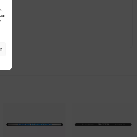
s,
sen
e
r
.
en