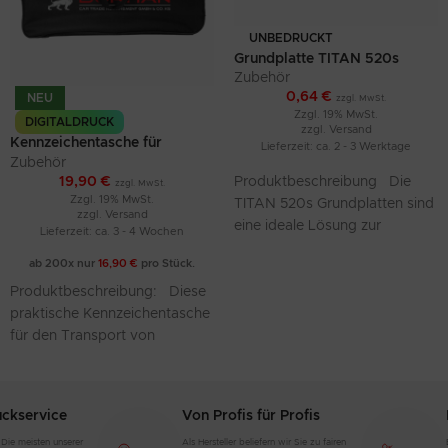
UNBEDRUCKT
Grundplatte TITAN 520s
Zubehör
0,64
€
NEU
zzgl. MwSt.
Zzgl. 19% MwSt.
DIGITALDRUCK
zzgl.
Versand
Kennzeichentasche für
Lieferzeit: ca. 2 - 3 Werktage
Kennzeichenhalter und
Zubehör
Nummernschilder bedruckt
19,90
€
Produktbeschreibung Die
zzgl. MwSt.
im Digitaldruck
Zzgl. 19% MwSt.
TITAN 520s Grundplatten sind
zzgl.
Versand
eine ideale Lösung zur
Lieferzeit: ca. 3 - 4 Wochen
Befestigung von Kfz-
ab 200x nur
16,90
€
pro Stück.
Kennzeichen. Hergestellt aus
Produktbeschreibung: Diese
robustem Polypropylen (PP),
praktische Kennzeichentasche
bieten
für den Transport von
Nummernschildern und
Kennzeichenverstärkern ist
ideal für den sicheren und
uckservice
Von Profis für Profis
bequemen Transport
 Die meisten unserer
Als Hersteller beliefern wir Sie zu fairen