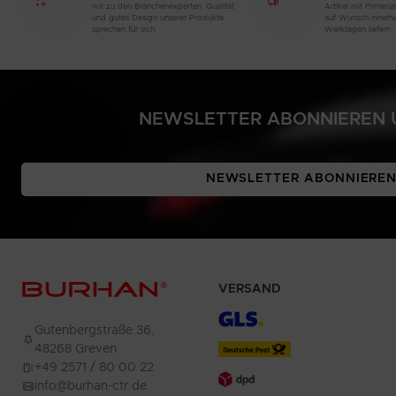
wir zu den Branchenexperten. Qualität
Artikel mit Firmen
und gutes Design unserer Produkte
auf Wunsch innerh
sprechen für sich
Werktagen liefern
NEWSLETTER ABONNIEREN U
NEWSLETTER ABONNIERE
VERSAND
Gutenbergstraße 36,
48268 Greven
+49 2571 / 80 00 22
info@burhan-ctr.de