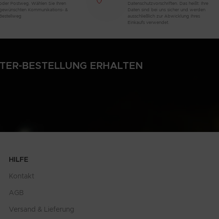
oder Postweg. Wählen Sie Ihren
Datenschutzvorschriften. Das heißt: Ihre
gewünschten Kommunikations- &
Daten sind bei uns sicher und werden
Bestellweg
ausschließlich zur Abwicklung Ihres
Einkaufs verwendet.
LTER-BESTELLUNG ERHALTEN
HILFE
Kontakt
AGB
Versand & Lieferung