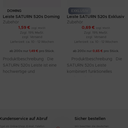
DOMING
EXKLUSIV
Leiste SATURN 520s Doming
Leiste SATURN 520s Exklusiv
Zubehör
mit erhabener Schrift
Zubehör
1,59
€
0,69
€
zzgl. MwSt.
zzgl. MwSt.
Zzgl. 19% MwSt.
Zzgl. 19% MwSt.
zzgl.
Versand
zzgl.
Versand
Lieferzeit: ca. 10 - 12 Wochen
Lieferzeit: ca. 10 - 12 Wochen
ab 200x nur
1,49
€
pro Stück.
ab 200x nur
0,65
€
pro Stück.
Produktbeschreibung Die
Produktbeschreibung Die
SATURN 520s Leiste ist eine
SATURN 520s Leiste
hochwertige und
kombiniert funktionelles
widerstandsfähige Ergänzung
Design mit einer
für Kennzeichenhalter. Aus
hochwertigen, langlebigen
strapazierfähigem ABS-
Materialwahl. Aus Acrylnitril-
Material gefertigt, überzeugt
Butadien-Styrol (ABS)
sie
gefertigt,
Kundenservice auf Abruf
Sicher bestellen
Egal ob Online-Shop, E-Mail, Telefon
Wir beachten die deutschen