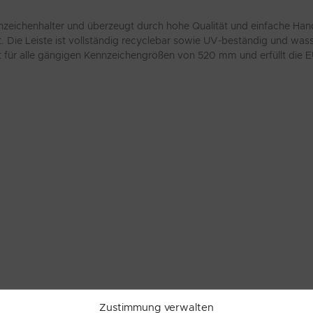
nnzeichenhalter und überzeugt durch hohe Qualität und einfache Han
. Die Leiste ist vollständig recyclebar sowie UV-beständig und wass
 für alle gängigen Kennzeichengrößen von 520 mm und erfüllt die EU
Zustimmung verwalten