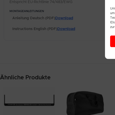
Entspricht EU-Richtlinie 74/483/EWG
Um 
MONTAGEANLEITUNGEN
um 
Tec
Anleitung Deutsch (PDF)
Download
IDs
zur
Instructions English (PDF)
Download
Ähnliche Produkte