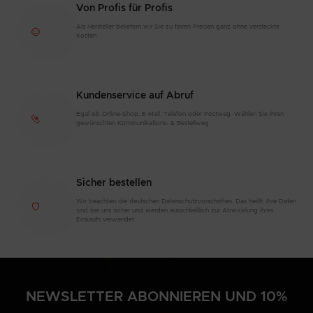
Von Profis für Profis
Als Hersteller beliefern wir Sie zu fairen Preisen ganz ohne versteckte
Kosten
Kundenservice auf Abruf
Egal ob Online-Shop, E-Mail, Telefon oder Postweg. Wählen Sie Ihren
gewünschten Kommunikations- & Bestellweg
Sicher bestellen
Wir beachten die deutschen Datenschutzvorschriften. Das heißt: Ihre Daten
sind bei uns sicher und werden ausschließlich zur Abwicklung Ihres
Einkaufs verwendet.
NEWSLETTER ABONNIEREN UND 10%