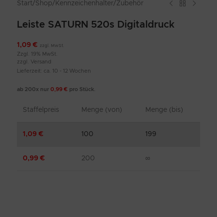
Start
/
Shop
/
Kennzeichenhalter
/
Zubehör
Leiste SATURN 520s Digitaldruck
1,09
€
zzgl. MwSt.
Zzgl. 19% MwSt.
zzgl.
Versand
Lieferzeit: ca. 10 - 12 Wochen
ab 200x nur
0,99
€
pro Stück.
Staffelpreis
Menge (von)
Menge (bis)
1,09
€
100
199
0,99
€
200
∞