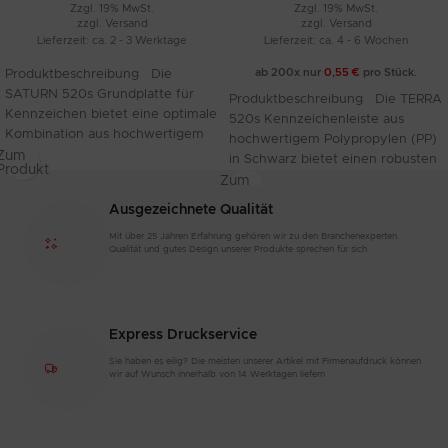
Zzgl. 19% MwSt.
Zzgl. 19% MwSt.
zzgl.
Versand
zzgl.
Versand
Lieferzeit: ca. 2 - 3 Werktage
Lieferzeit: ca. 4 - 6 Wochen
ab 200x nur
0,55
€
pro Stück.
Produktbeschreibung Die
SATURN 520s Grundplatte für
Produktbeschreibung Die TERRA
Kennzeichen bietet eine optimale
520s Kennzeichenleiste aus
Kombination aus hochwertigem
hochwertigem Polypropylen (PP)
Material und funktionalem Design.
Zum
in Schwarz bietet einen robusten
Produkt
Die Grundplatte
und starken halt für Ihre
Zum
Produkt
Ausgezeichnete Qualität
Mit über 25 Jahren Erfahrung gehören wir zu den Branchenexperten.
Qualität und gutes Design unserer Produkte sprechen für sich
Express Druckservice
Sie haben es eilig? Die meisten unserer Artikel mit Firmenaufdruck können
wir auf Wunsch innerhalb von 14 Werktagen liefern