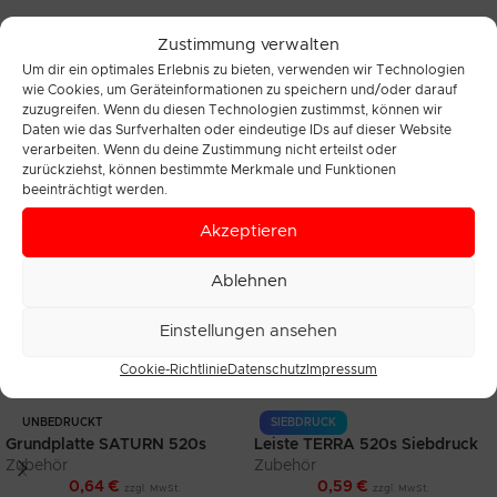
Zustimmung verwalten
Um dir ein optimales Erlebnis zu bieten, verwenden wir Technologien
Zusätzliche Informationen
wie Cookies, um Geräteinformationen zu speichern und/oder darauf
Rezensionen (0)
zuzugreifen. Wenn du diesen Technologien zustimmst, können wir
Häufig gestellte Fragen
Daten wie das Surfverhalten oder eindeutige IDs auf dieser Website
verarbeiten. Wenn du deine Zustimmung nicht erteilst oder
zurückziehst, können bestimmte Merkmale und Funktionen
beeinträchtigt werden.
Ähnliche Produkte
Akzeptieren
Ablehnen
Einstellungen ansehen
Cookie-Richtlinie
Datenschutz
Impressum
UNBEDRUCKT
SIEBDRUCK
Grundplatte SATURN 520s
Leiste TERRA 520s Siebdruck
Zubehör
Zubehör
0,64
€
0,59
€
zzgl. MwSt.
zzgl. MwSt.