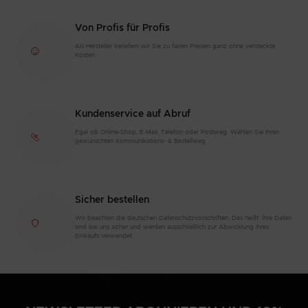
Von Profis für Profis
Als Hersteller beliefern wir Sie zu fairen Preisen ganz ohne versteckte
Kosten
Kundenservice auf Abruf
Egal ob Online-Shop, E-Mail, Telefon oder Postweg. Wählen Sie Ihren
gewünschten Kommunikations- & Bestellweg
Sicher bestellen
Wir beachten die deutschen Datenschutzvorschriften. Das heißt: Ihre Daten
sind bei uns sicher und werden ausschließlich zur Abwicklung Ihres
Einkaufs verwendet.