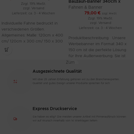
Bauzaun-Banner 340cm x
Zzgl. 19% MwSt.
150cm, einseitig bedruckt
Fahnen & Banner
zzgl.
Versand
79,00
€
Lieferzeit: ca. 3 - 4 Wochen
zzgl. MwSt.
Zzgl. 19% MwSt.
zzgl.
Versand
Individuelle Fahne bedruckt in
Lieferzeit: ca. 3 - 4 Wochen
verschiedenen Größen.
Allgemeines: Maße: 120cm x 400
Produktbeschreibung Unsere
cm/ 120cm x 300 cm/ 150 x 300
Werbebanner im Format 340 x
150 cm ist die perfekte Lösung
für Ihre Außenwerbung. Sie ist
einseitig
Zum
Produkt
Ausgezeichnete Qualität
Mit über 25 Jahren Erfahrung gehören wir zu den Branchenexperten.
Qualität und gutes Design unserer Produkte sprechen für sich
Express Druckservice
Sie haben es eilig? Die meisten unserer Artikel mit Firmenaufdruck können
wir auf Wunsch innerhalb von 14 Werktagen liefern